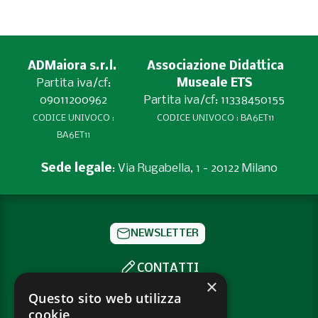
ADMaiora s.r.l.
Associazione Didattica
Partita iva/cf:
Museale ETS
09011200962
Partita iva/cf: 11338450155
CODICE UNIVOCO :
CODICE UNIVOCO : BA6ET11
BA6ET11
Sede legale
: Via Rugabella, 1 - 20122 Milano
NEWSLETTER
CONTATTI
×
SOCIAL
Questo sito web utilizza
cookie