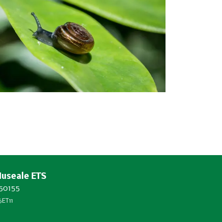
Museale ETS
450155
ET11