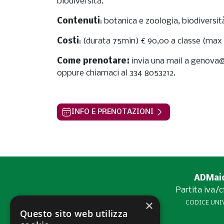
biodiversità.
Contenuti
: botanica e zoologia, biodiversit
Costi
: (durata 75min) € 90,00 a classe (max
Come prenotare:
invia una mail a genova
oppure chiamaci al 334 8053212.
INFO E PRENOTAZIONI
ADMaior
Partita iva/
×
CODICE UNIV
Questo sito web utilizza