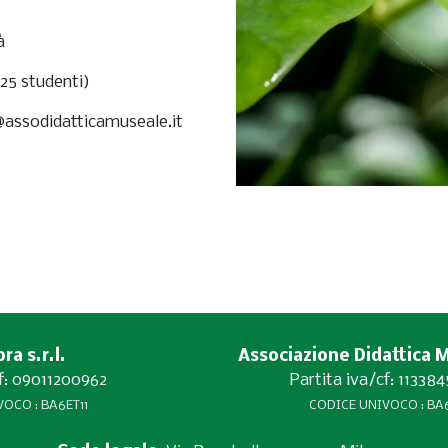
à
 25 studenti)
@assodidatticamuseale.it
a s.r.l.
Associazione Didattica 
cf: 09011200962
Partita iva/cf: 11338
OCO : BA6ET11
CODICE UNIVOCO : BA6