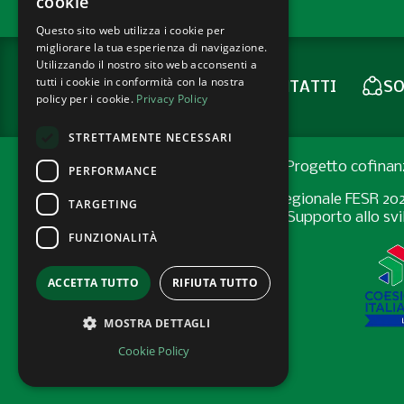
cookie
Questo sito web utilizza i cookie per
migliorare la tua esperienza di navigazione.
Utilizzando il nostro sito web acconsenti a
tutti i cookie in conformità con la nostra
CONTATTI
SO
NEWSLETTER
policy per i cookie.
Privacy Policy
STRETTAMENTE NECESSARI
Progetto cofinan
PERFORMANCE
Programma Regionale FESR 2021-2
TARGETING
Bando “Supporto allo svil
FUNZIONALITÀ
ACCETTA TUTTO
RIFIUTA TUTTO
MOSTRA DETTAGLI
Cookie Policy