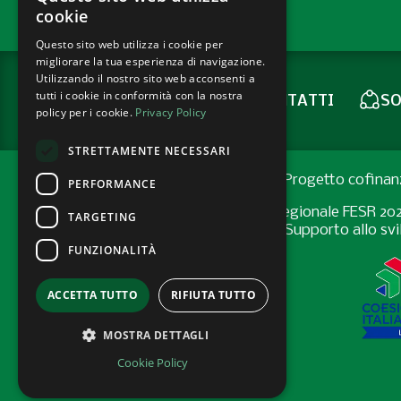
cookie
Questo sito web utilizza i cookie per
migliorare la tua esperienza di navigazione.
Utilizzando il nostro sito web acconsenti a
tutti i cookie in conformità con la nostra
CONTATTI
SO
NEWSLETTER
policy per i cookie.
Privacy Policy
STRETTAMENTE NECESSARI
Progetto cofinan
PERFORMANCE
Programma Regionale FESR 2021-2
TARGETING
Bando “Supporto allo svil
FUNZIONALITÀ
ACCETTA TUTTO
RIFIUTA TUTTO
MOSTRA DETTAGLI
Cookie Policy