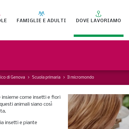
OLE
FAMIGLIE E ADULTI
DOVE LAVORIAMO
ico di Genova
Scuola primaria
Il micromondo
 insieme come insetti e fiori
questi animali siano così
ta.
a insetti e piante