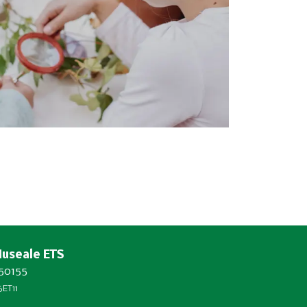
Museale ETS
450155
ET11