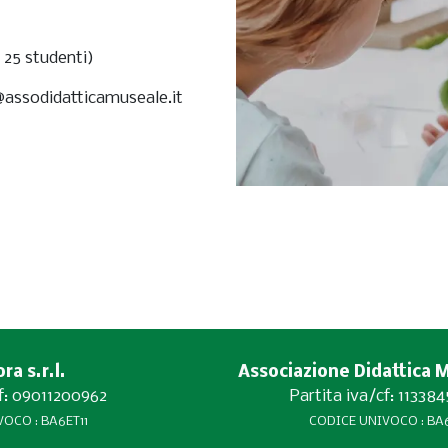
 25 studenti)
@assodidatticamuseale.it
a s.r.l.
Associazione Didattica 
cf: 09011200962
Partita iva/cf: 11338
OCO : BA6ET11
CODICE UNIVOCO : BA6