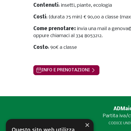
Contenuti
: insetti, piante, ecologia
Costi
: (durata 75 min) € 90,00 a classe (max
Come prenotare:
invia una mail a genova
oppure chiamaci al 334 8053212.
Costo
: 90€ a classe
INFO E PRENOTAZIONI
ADMaior
Partita iva/
×
CODICE UNIV
Questo sito web utilizza