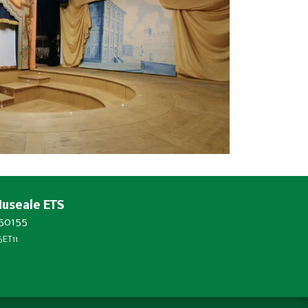
Museale ETS
450155
ET11