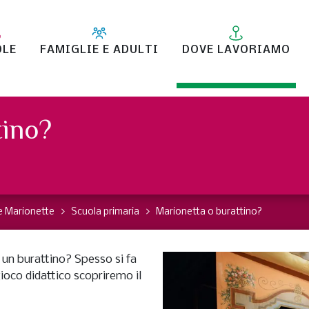
OLE
FAMIGLIE E ADULTI
DOVE LAVORIAMO
tino?
e Marionette
Scuola primaria
Marionetta o burattino?
 un burattino? Spesso si fa
ioco didattico scopriremo il