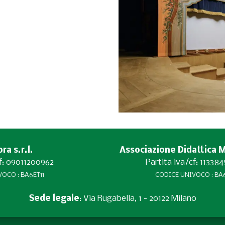
a s.r.l.
Associazione Didattica 
cf: 09011200962
Partita iva/cf: 11338
OCO : BA6ET11
CODICE UNIVOCO : BA6
Sede legale
: Via Rugabella, 1 - 20122 Milano