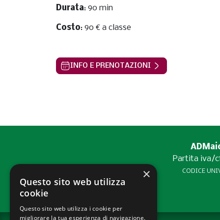
Durata
: 90 min
Costo
: 90 € a classe
INFO E PRENOTAZIONI
ADMaior
Partita iva/
×
CODICE UNIV
Questo sito web utilizza
cookie
Questo sito web utilizza i cookie per
migliorare la tua esperienza di navigazione.