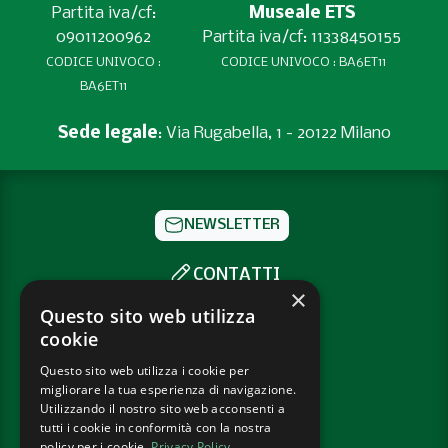
Partita iva/cf:
Museale ETS
09011200962
Partita iva/cf: 11338450155
CODICE UNIVOCO :
CODICE UNIVOCO : BA6ET11
BA6ET11
Sede legale
: Via Rugabella, 1 - 20122 Milano
NEWSLETTER
CONTATTI
×
SOCIAL
Questo sito web utilizza
cookie
Questo sito web utilizza i cookie per
PRIVACY POLICY
migliorare la tua esperienza di navigazione.
COOKIE POLICY
Utilizzando il nostro sito web acconsenti a
tutti i cookie in conformità con la nostra
policy per i cookie.
Privacy Policy