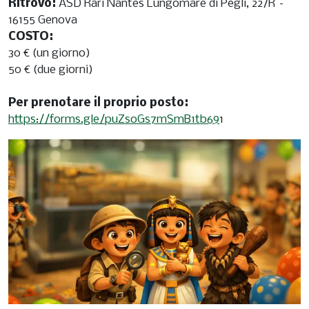
Ritrovo:
ASD Rari Nantes Lungomare di Pegli, 22/R –
16155 Genova
COSTO:
30 € (un giorno)
50 € (due giorni)
Per prenotare il proprio posto:
https://forms.gle/puZsoGs7mSmB1tb69
1