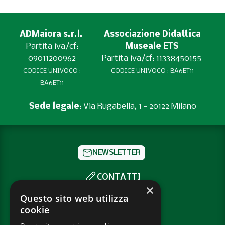
ADMaiora s.r.l.
Associazione Didattica
Partita iva/cf:
Museale ETS
09011200962
Partita iva/cf: 11338450155
CODICE UNIVOCO :
CODICE UNIVOCO : BA6ET11
BA6ET11
Sede legale
: Via Rugabella, 1 - 20122 Milano
NEWSLETTER
CONTATTI
×
SOCIAL
Questo sito web utilizza
cookie