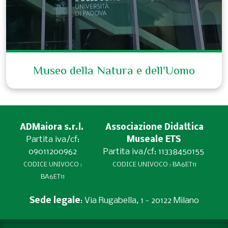
Museo della Natura e dell'Uomo
ADMaiora s.r.l.
Associazione Didattica
Partita iva/cf:
Museale ETS
09011200962
Partita iva/cf: 11338450155
CODICE UNIVOCO :
CODICE UNIVOCO : BA6ET11
BA6ET11
Sede legale
: Via Rugabella, 1 - 20122 Milano