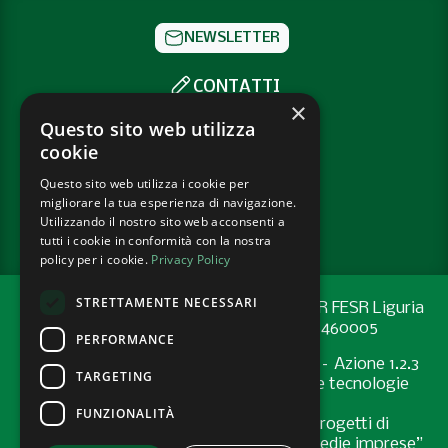
NEWSLETTER
CONTATTI
×
SOCIAL
Questo sito web utilizza
cookie
Questo sito web utilizza i cookie per
PRIVACY POLICY
migliorare la tua esperienza di navigazione.
COOKIE POLICY
Utilizzando il nostro sito web acconsenti a
tutti i cookie in conformità con la nostra
policy per i cookie.
Privacy Policy
STRETTAMENTE NECESSARI
Progetto cofinanziato con risorse del PR FESR Liguria
2021-2027 codice CUP: G44E24001460005
PERFORMANCE
Programma Regionale FESR 2021-2027 – Azione 1.2.3
TARGETING
"Sostenere l’introduzione di pratiche e tecnologie
digitali nelle imprese
FUNZIONALITÀ
Bando “Supporto allo sviluppo di progetti di
digitalizzazione nelle micro, piccole e medie imprese”