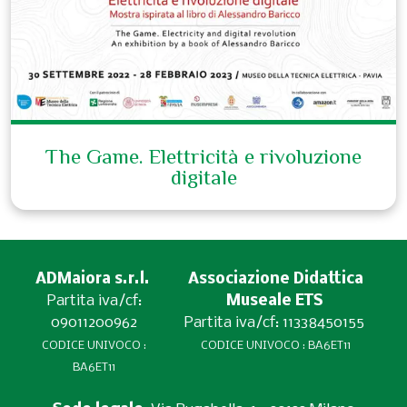
The Game. Elettricità e rivoluzione
digitale
ADMaiora s.r.l.
Associazione Didattica
Partita iva/cf:
Museale ETS
09011200962
Partita iva/cf: 11338450155
CODICE UNIVOCO :
CODICE UNIVOCO : BA6ET11
BA6ET11