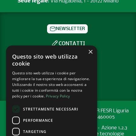
Sede legale
: Via Rugabella, 1 - 20122 Milano
NEWSLETTER
CONTATTI
×
SOCIAL
Questo sito web utilizza
cookie
Questo sito web utilizza i cookie per
PRIVACY POLICY
migliorare la tua esperienza di navigazione.
COOKIE POLICY
Utilizzando il nostro sito web acconsenti a
tutti i cookie in conformità con la nostra
policy per i cookie.
Privacy Policy
STRETTAMENTE NECESSARI
Progetto cofinanziato con risorse del PR FESR Liguria
2021-2027 codice CUP: G44E24001460005
PERFORMANCE
Programma Regionale FESR 2021-2027 – Azione 1.2.3
TARGETING
"Sostenere l’introduzione di pratiche e tecnologie