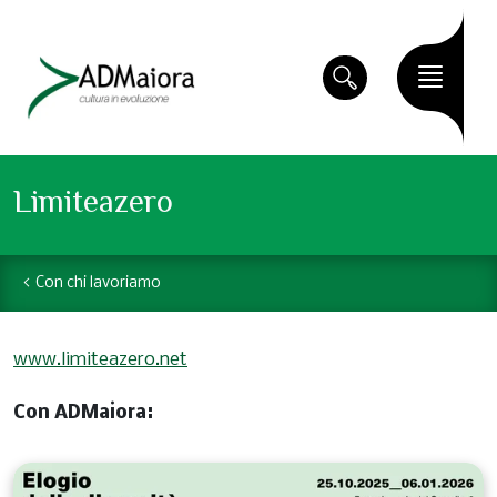
Limiteazero
Con chi lavoriamo
www.limiteazero.net
Con ADMaiora: